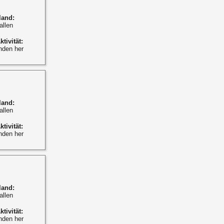
land:
allen
ktivität:
nden her
land:
allen
ktivität:
nden her
land:
allen
ktivität:
nden her