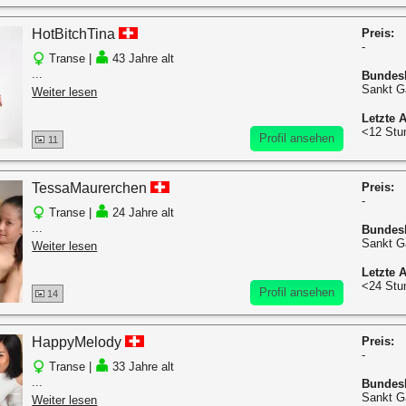
HotBitchTina
Preis:
-
Transe |
43 Jahre alt
...
Bundes
Sankt G
Weiter lesen
Letzte A
<12 Stu
Profil ansehen
11
TessaMaurerchen
Preis:
-
Transe |
24 Jahre alt
...
Bundes
Sankt G
Weiter lesen
Letzte A
<24 Stu
Profil ansehen
14
HappyMelody
Preis:
-
Transe |
33 Jahre alt
...
Bundes
Sankt G
Weiter lesen