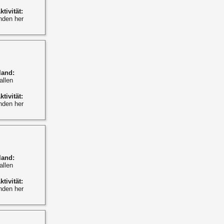
ktivität:
nden her
land:
allen
ktivität:
nden her
land:
allen
ktivität:
nden her