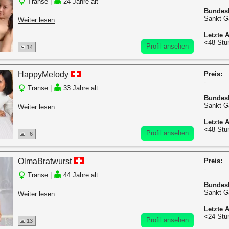
Transe |
24 Jahre alt
...
Bundes
Sankt G
Weiter lesen
Letzte A
<48 Stu
Profil ansehen
14
HappyMelody
Preis:
-
Transe |
33 Jahre alt
...
Bundes
Sankt G
Weiter lesen
Letzte A
<48 Stu
Profil ansehen
6
OlmaBratwurst
Preis:
-
Transe |
44 Jahre alt
...
Bundes
Sankt G
Weiter lesen
Letzte A
<24 Stu
Profil ansehen
13