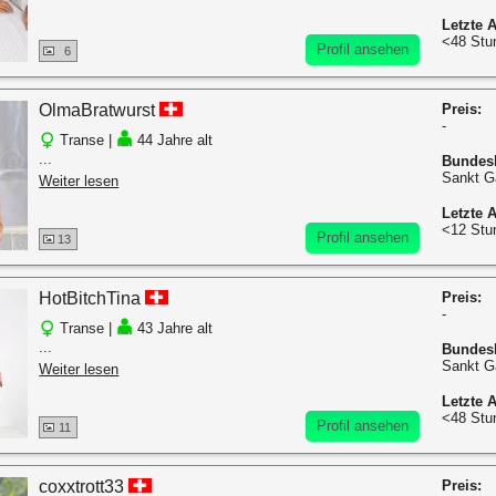
Letzte A
<48 Stu
Profil ansehen
6
OlmaBratwurst
Preis:
-
Transe |
44 Jahre alt
...
Bundes
Sankt G
Weiter lesen
Letzte A
<12 Stu
Profil ansehen
13
HotBitchTina
Preis:
-
Transe |
43 Jahre alt
...
Bundes
Sankt G
Weiter lesen
Letzte A
<48 Stu
Profil ansehen
11
coxxtrott33
Preis: