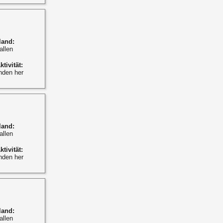
land:
allen
ktivität:
nden her
land:
allen
ktivität:
nden her
land:
allen