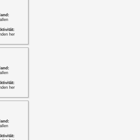
land:
allen
ktivität:
nden her
land:
allen
ktivität:
nden her
land:
allen
ktivität: