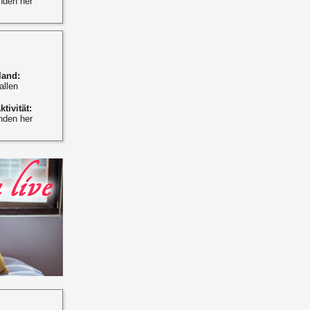
nden her
land:
allen
ktivität:
nden her