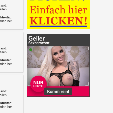
land:
allen
ktivität:
nden her
land:
allen
ktivität:
nden her
land:
allen
ktivität:
nden her