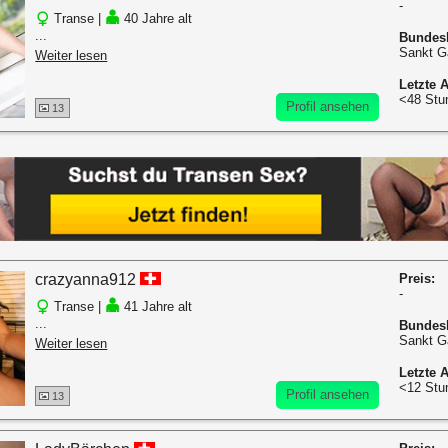
-
Transe |
40 Jahre alt
...
Bundes
Sankt G
Weiter lesen
Letzte A
<48 Stu
Profil ansehen
13
crazyanna912
Preis:
-
Transe |
41 Jahre alt
...
Bundes
Sankt G
Weiter lesen
Letzte A
<12 Stu
Profil ansehen
13