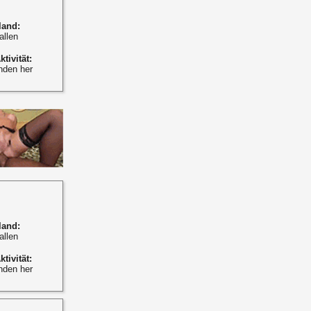
land:
allen
ktivität:
nden her
land:
allen
ktivität:
nden her