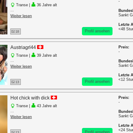
-
Transe |
36 Jahre alt
...
Bundes
Sankt G
Weiter lesen
Letzte A
<48 Stu
Profil ansehen
18
Austriagrl44
Preis:
-
Transe |
39 Jahre alt
...
Bundes
Sankt G
Weiter lesen
Letzte A
<12 Stu
Profil ansehen
13
Hot chick with dick
Preis:
-
Transe |
43 Jahre alt
...
Bundes
Sankt G
Weiter lesen
Letzte A
<24 Stu
Profil ansehen
13