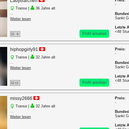
LadyBärchen
Preis:
-
Transe |
36 Jahre alt
...
Bundes
Sankt G
Weiter lesen
Letzte A
<48 Stu
Profil ansehen
8
hiphopgirly91
Preis:
-
Transe |
32 Jahre alt
...
Bundes
Sankt G
Weiter lesen
Letzte A
<48 Stu
Profil ansehen
12
missy2666
Preis:
-
Transe |
32 Jahre alt
...
Bundes
Sankt G
Weiter lesen
Letzte A