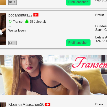
<48 Stu
Profil ansehen
7
pocahontas22
Preis:
-
Transe |
28 Jahre alt
...
Bundes
Sankt G
Weiter lesen
Letzte A
<24 Stu
Profil ansehen
6
KLeinesMäuschen30
Preis: